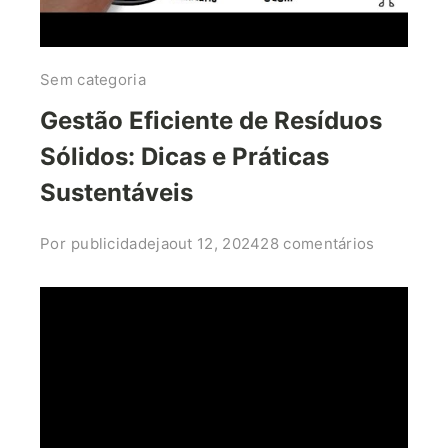
Sem categoria
Gestão Eficiente de Resíduos
Sólidos: Dicas e Práticas
Sustentáveis
em
Por
publicidadeja
out 12, 2024
28 comentários
Gestão
Eficiente
de
Resíduos
Sólidos:
Dicas
e