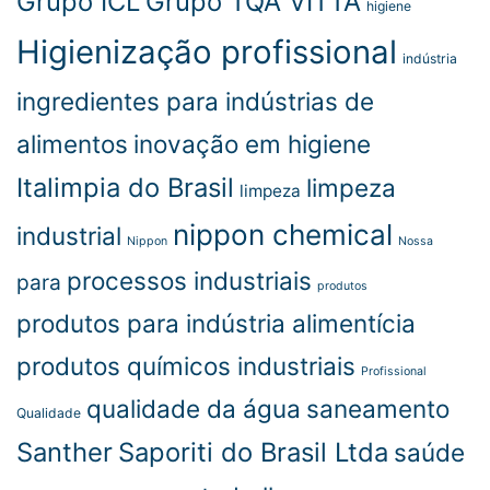
Grupo ICL
Grupo TQA VITTA
higiene
Higienização profissional
indústria
ingredientes para indústrias de
alimentos
inovação em higiene
Italimpia do Brasil
limpeza
limpeza
nippon chemical
industrial
Nippon
Nossa
processos industriais
para
produtos
produtos para indústria alimentícia
produtos químicos industriais
Profissional
qualidade da água
saneamento
Qualidade
Santher
Saporiti do Brasil Ltda
saúde