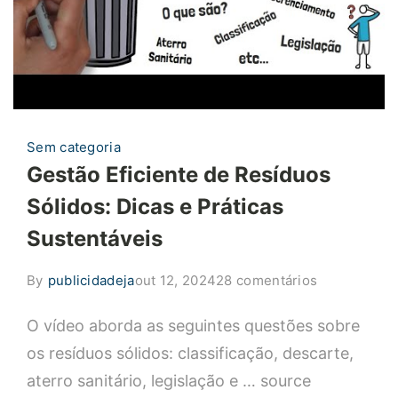
Sem categoria
Gestão Eficiente de Resíduos
Sólidos: Dicas e Práticas
Sustentáveis
em
By
publicidadeja
out 12, 2024
28 comentários
Gestão
O vídeo aborda as seguintes questões sobre
Eficiente
de
os resíduos sólidos: classificação, descarte,
Resíduos
aterro sanitário, legislação e … source
Sólidos: