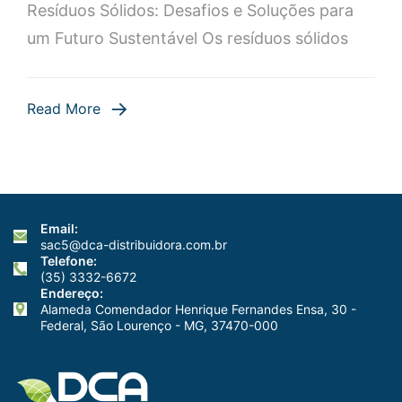
Resíduos Sólidos: Desafios e Soluções para
Dicas
um Futuro Sustentável Os resíduos sólidos
e
Práticas
Sustentávei
Read More
Email:
sac5@dca-distribuidora.com.br
Telefone:
(35) 3332-6672
Endereço:
Alameda Comendador Henrique Fernandes Ensa, 30 -
Federal, São Lourenço - MG, 37470-000