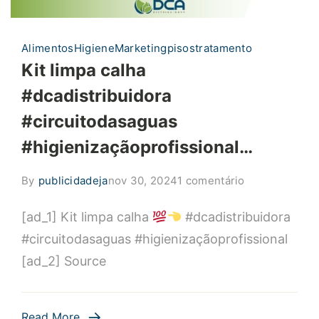
Alimentos
Higiene
Marketing
pisos
tratamento
Kit limpa calha
#dcadistribuidora
#circuitodasaguas
#higienizaçãoprofissional…
em
By
publicidadeja
nov 30, 2024
1 comentário
Kit
[ad_1] Kit limpa calha
#dcadistribuidora
limpa
calha
#circuitodasaguas #higienizaçãoprofissional
#dcadistribui
[ad_2] Source
#circuitodasa
#higienização
Read More