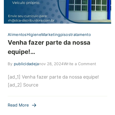
Alimentos
Higiene
Marketing
pisos
tratamento
Venha fazer parte da nossa
equipe!…
on
By
publicidadeja
nov 28, 2024
Write a Comment
Venha
[ad_1] Venha fazer parte da nossa equipe!
fazer
parte
[ad_2] Source
da
nossa
equipe!…
Read More