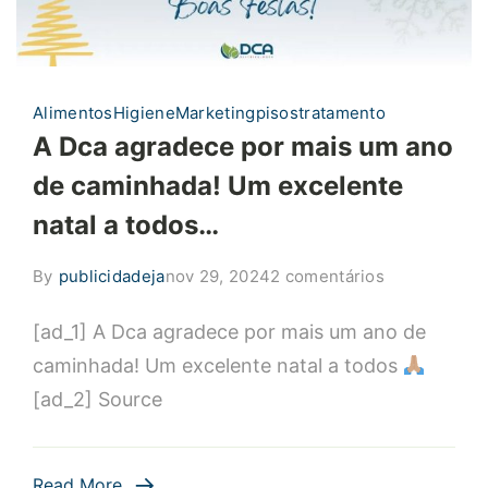
Alimentos
Higiene
Marketing
pisos
tratamento
A Dca agradece por mais um ano
de caminhada! Um excelente
natal a todos…
em
By
publicidadeja
nov 29, 2024
2 comentários
A
[ad_1] A Dca agradece por mais um ano de
Dca
agradece
caminhada! Um excelente natal a todos
por
[ad_2] Source
mais
um
ano
Read More