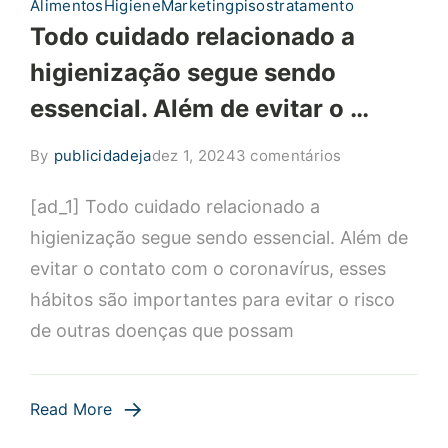
Alimentos
Higiene
Marketing
pisos
tratamento
Todo cuidado relacionado a
higienização segue sendo
essencial. Além de evitar o …
em
By
publicidadeja
dez 1, 2024
3 comentários
Todo
[ad_1] Todo cuidado relacionado a
cuidado
relacionado
higienização segue sendo essencial. Além de
a
evitar o contato com o coronavírus, esses
higienização
hábitos são importantes para evitar o risco
segue
de outras doenças que possam
sendo
essencial.
Além
Read More
de
evitar