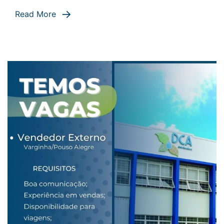
multi
Read More
ângulos!
#dcadistribui
#…