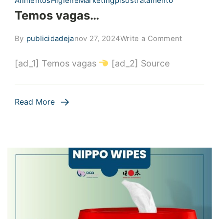
Alimentos
Higiene
Marketing
pisos
tratamento
Temos vagas…
on
By
publicidadeja
nov 27, 2024
Write a Comment
Temos
[ad_1] Temos vagas
[ad_2] Source
vagas…
Read More