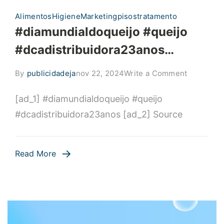
Alimentos
Higiene
Marketing
pisos
tratamento
#diamundialdoqueijo #queijo
#dcadistribuidora23anos…
on
By
publicidadeja
nov 22, 2024
Write a Comment
#diamundi
[ad_1] #diamundialdoqueijo #queijo
#queijo
#dcadistr
#dcadistribuidora23anos [ad_2] Source
Read More