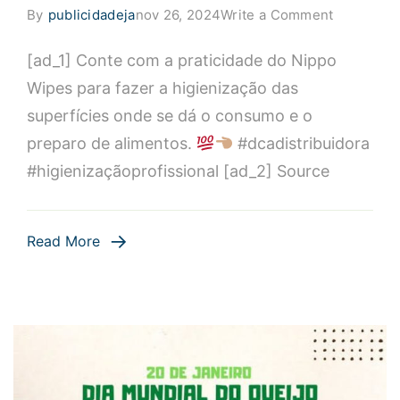
on
By
publicidadeja
nov 26, 2024
Write a Comment
Conte
[ad_1] Conte com a praticidade do Nippo
com
a
Wipes para fazer a higienização das
praticidad
superfícies onde se dá o consumo e o
do
preparo de alimentos.
#dcadistribuidora
Nippo
#higienizaçãoprofissional [ad_2] Source
Wipes
para
fazer
Read More
a
higieniza
das
superfíci