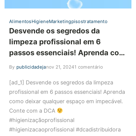
Alimentos
Higiene
Marketing
pisos
tratamento
Desvende os segredos da
limpeza profissional em 6
passos essenciais! Aprenda co…
em
By
publicidadeja
nov 21, 2024
1 comentário
Desvende
[ad_1] Desvende os segredos da limpeza
os
segredos
profissional em 6 passos essenciais! Aprenda
da
como deixar qualquer espaço em impecável.
limpeza
Conte com a DCA
profissional
#higienizaçãoprofissional
em
#higienizacaoprofissional #dcadistribuidora
6