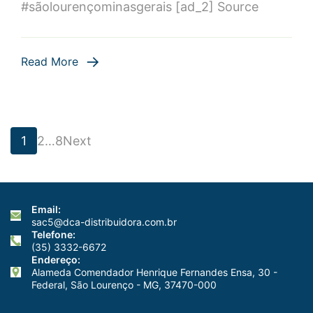
passos
#sãolourençominasgerais [ad_2] Source
essenciais!
Aprenda
co…
Read More
Paginação
Page
Page
Page
1
2
…
8
Next
de
Email:
posts
sac5@dca-distribuidora.com.br
Telefone:
(35) 3332-6672
Endereço:
Alameda Comendador Henrique Fernandes Ensa, 30 -
Federal, São Lourenço - MG, 37470-000