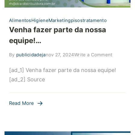
Alimentos
Higiene
Marketing
pisos
tratamento
Venha fazer parte da nossa
equipe!…
on
By
publicidadeja
nov 27, 2024
Write a Comment
Venha
[ad_1] Venha fazer parte da nossa equipe!
fazer
parte
[ad_2] Source
da
nossa
equipe!…
Read More