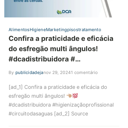
Alimentos
Higiene
Marketing
pisos
tratamento
Confira a praticidade e eficácia
do esfregão multi ângulos!
#dcadistribuidora #…
em
By
publicidadeja
nov 29, 2024
1 comentário
Confira
[ad_1] Confira a praticidade e eficácia do
a
praticidade
esfregão multi ângulos!
e
#dcadistribuidora #higienizaçãoprofissional
eficácia
#circuitodasaguas [ad_2] Source
do
esfregão