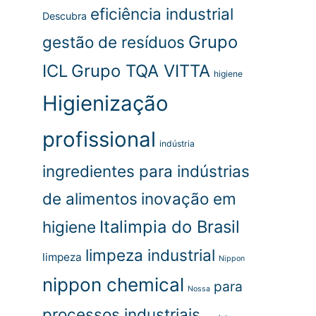
eficiência industrial
Descubra
Grupo
gestão de resíduos
ICL
Grupo TQA VITTA
higiene
Higienização
profissional
indústria
ingredientes para indústrias
de alimentos
inovação em
Italimpia do Brasil
higiene
limpeza industrial
limpeza
Nippon
nippon chemical
para
Nossa
processos industriais