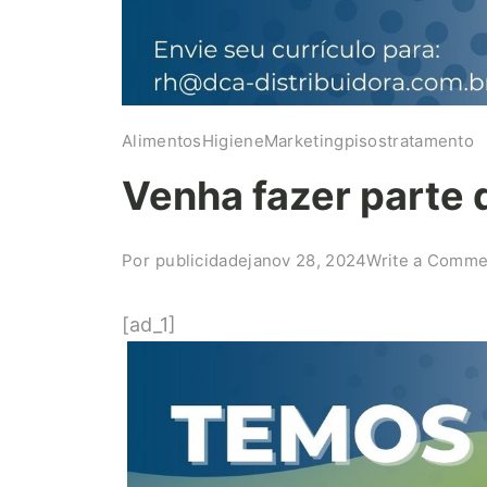
Alimentos
Higiene
Marketing
pisos
tratamento
Venha fazer parte 
Por
publicidadeja
nov 28, 2024
Write a Comme
[ad_1]