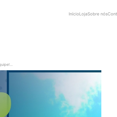
Início
Loja
Sobre nós
Cont
quipe!…