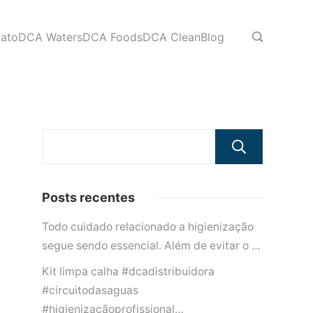
ato
DCA Waters
DCA Foods
DCA Clean
Blog
Pesqu
Posts recentes
Todo cuidado relacionado a higienização
segue sendo essencial. Além de evitar o …
Kit limpa calha #dcadistribuidora
#circuitodasaguas
#higienizaçãoprofissional…