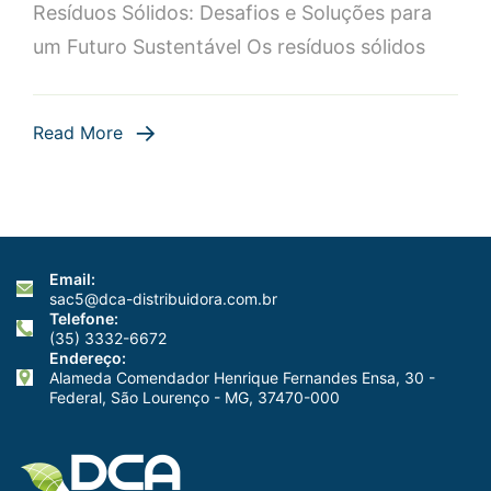
Resíduos Sólidos: Desafios e Soluções para
Dicas
um Futuro Sustentável Os resíduos sólidos
e
Práticas
Sustentávei
Read More
Email:
sac5@dca-distribuidora.com.br
Telefone:
(35) 3332-6672
Endereço:
Alameda Comendador Henrique Fernandes Ensa, 30 -
Federal, São Lourenço - MG, 37470-000