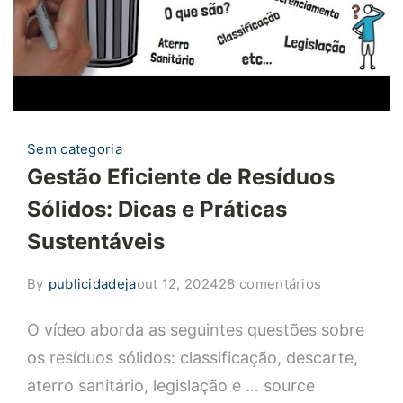
Sem categoria
Gestão Eficiente de Resíduos
Sólidos: Dicas e Práticas
Sustentáveis
em
By
publicidadeja
out 12, 2024
28 comentários
Gestão
O vídeo aborda as seguintes questões sobre
Eficiente
de
os resíduos sólidos: classificação, descarte,
Resíduos
aterro sanitário, legislação e … source
Sólidos: