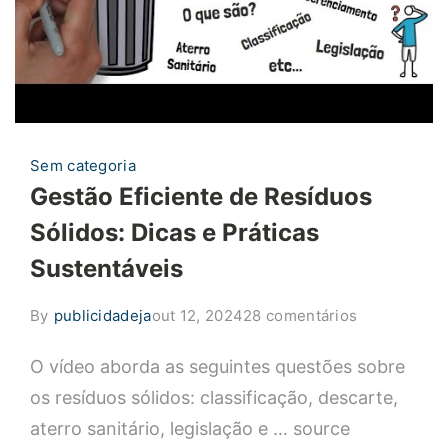
Sem categoria
Gestão Eficiente de Resíduos
Sólidos: Dicas e Práticas
Sustentáveis
em
By
publicidadeja
out 12, 2024
28 comentários
Gestão
O vídeo aborda as seguintes questões sobre
Eficiente
de
os resíduos sólidos: classificação, descarte,
Resíduos
aterro sanitário, legislação e … source
Sólidos: