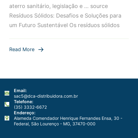
Resíduos
aterro sanitário, legislação e … source
Sólidos:
Resíduos Sólidos: Desafios e Soluções para
Dicas
um Futuro Sustentável Os resíduos sólidos
e
Práticas
Sustentávei
Read More
Email:
sac5@dca-distribuidora.com.br
Telefone:
(35) 3332-6672
Endereço:
Alameda Comendador Henrique Fernandes Ensa, 30 -
Federal, São Lourenço - MG, 37470-000