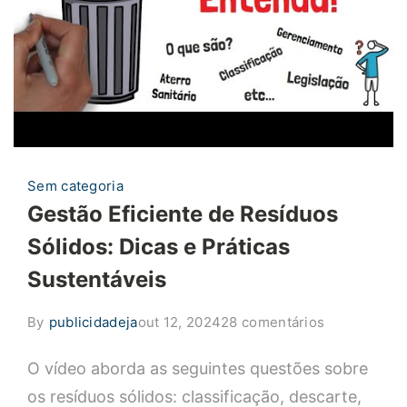
Sem categoria
Gestão Eficiente de Resíduos
Sólidos: Dicas e Práticas
Sustentáveis
em
By
publicidadeja
out 12, 2024
28 comentários
Gestão
O vídeo aborda as seguintes questões sobre
Eficiente
de
os resíduos sólidos: classificação, descarte,