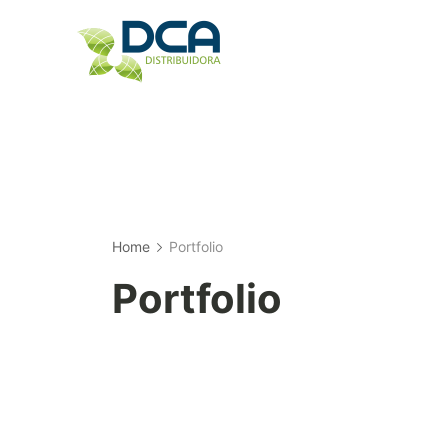
Skip
to
content
Home
Portfolio
Portfolio