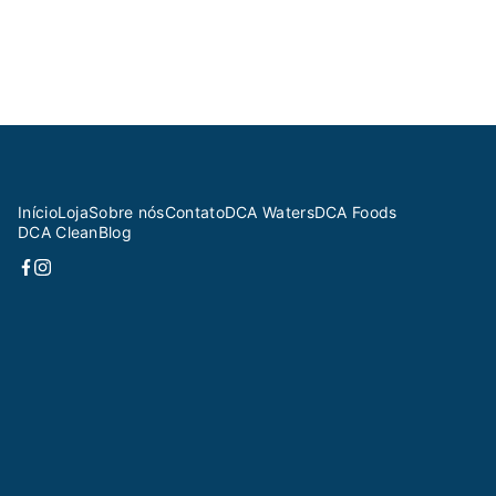
Início
Loja
Sobre nós
Contato
DCA Waters
DCA Foods
DCA Clean
Blog