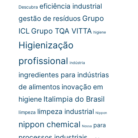
eficiência industrial
Descubra
Grupo
gestão de resíduos
ICL
Grupo TQA VITTA
higiene
Higienização
profissional
indústria
ingredientes para indústrias
de alimentos
inovação em
Italimpia do Brasil
higiene
limpeza industrial
limpeza
Nippon
nippon chemical
para
Nossa
processos industriais