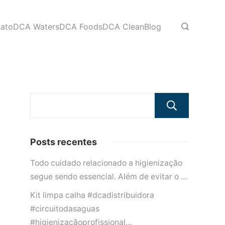
ato
DCA Waters
DCA Foods
DCA Clean
Blog
Pesqu
Posts recentes
Todo cuidado relacionado a higienização
segue sendo essencial. Além de evitar o …
Kit limpa calha #dcadistribuidora
#circuitodasaguas
#higienizaçãoprofissional…