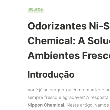
source
Odorizantes Ni-S
Chemical: A Solu
Ambientes Fresc
Introdução
Você já se perguntou como manter o amb
sempre fresco e agradável? A resposta
Nippon Chemical
. Neste artigo, vamos 