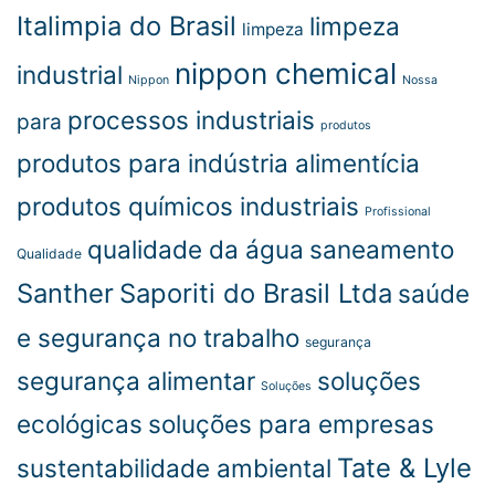
Italimpia do Brasil
limpeza
limpeza
nippon chemical
industrial
Nippon
Nossa
processos industriais
para
produtos
produtos para indústria alimentícia
produtos químicos industriais
Profissional
qualidade da água
saneamento
Qualidade
Santher
Saporiti do Brasil Ltda
saúde
e segurança no trabalho
segurança
segurança alimentar
soluções
Soluções
ecológicas
soluções para empresas
Tate & Lyle
sustentabilidade ambiental