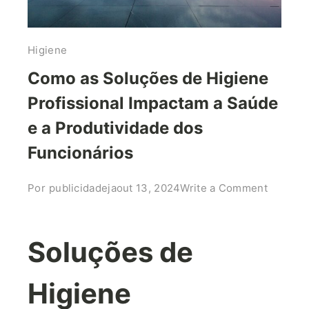
Higiene
Como as Soluções de Higiene
Profissional Impactam a Saúde
e a Produtividade dos
Funcionários
on
Por
publicidadeja
out 13, 2024
Write a Comment
Como
as
Soluçõe
Soluções de
de
Higiene
Higiene
Profissi