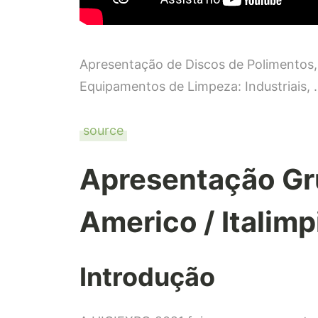
Apresentação de Discos de Polimentos, 
Equipamentos de Limpeza: Industriais,
source
Apresentação Gr
Americo / Italim
Introdução