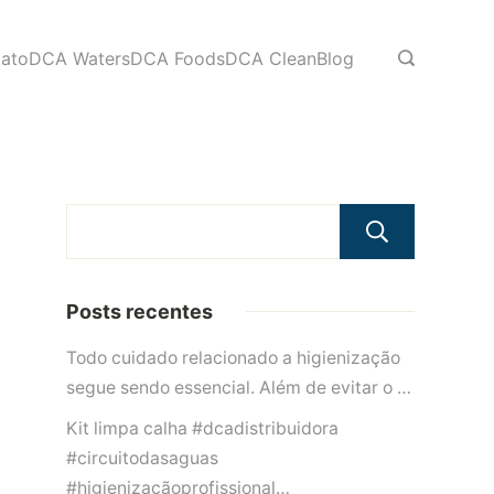
ato
DCA Waters
DCA Foods
DCA Clean
Blog
Pesqu
Posts recentes
Todo cuidado relacionado a higienização
segue sendo essencial. Além de evitar o …
Kit limpa calha #dcadistribuidora
#circuitodasaguas
#higienizaçãoprofissional…