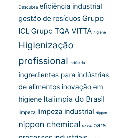
eficiência industrial
Descubra
Grupo
gestão de resíduos
ICL
Grupo TQA VITTA
higiene
Higienização
profissional
indústria
ingredientes para indústrias
de alimentos
inovação em
Italimpia do Brasil
higiene
limpeza industrial
limpeza
Nippon
nippon chemical
para
Nossa
processos industriais