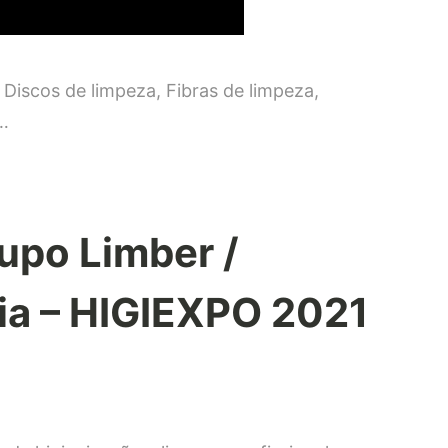
Discos de limpeza, Fibras de limpeza,
 …
upo Limber /
pia – HIGIEXPO 2021