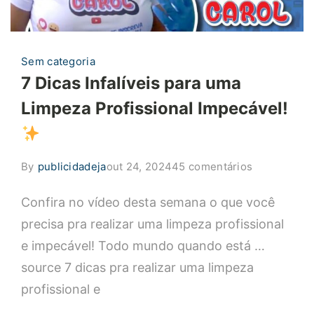
Sem categoria
7 Dicas Infalíveis para uma
Limpeza Profissional Impecável!
em
By
publicidadeja
out 24, 2024
45 comentários
7
Confira no vídeo desta semana o que você
Dicas
Infalíveis
precisa pra realizar uma limpeza profissional
para
e impecável! Todo mundo quando está …
uma
source 7 dicas pra realizar uma limpeza
Limpeza
profissional e
Profissional
Impecável!