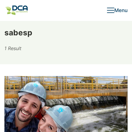
Skip
Menu
to
content
sabesp
1 Result