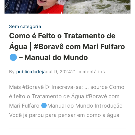
Sem categoria
Como é Feito o Tratamento de
Água | #Boravê com Mari Fulfaro
– Manual do Mundo
em
By
publicidadeja
out 9, 2024
21 comentários
Como
Mais #Boravê ▻ Inscreva-se: … source Como
é
Feito
é feito o Tratamento de Água #Boravê com
o
Mari Fulfaro
Manual do Mundo Introdução
Tratamento
Você já parou para pensar em como a água
de
Água
|