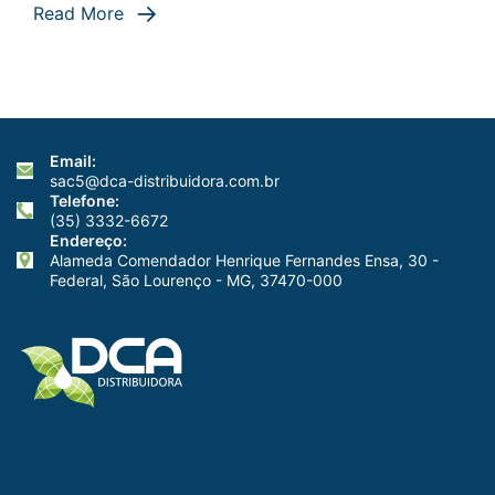
Read More
#Boravê
com
Mari
Fulfaro
Email:
–
sac5@dca-distribuidora.com.br
Manual
Telefone:
(35) 3332-6672
do
Endereço:
Mundo
Alameda Comendador Henrique Fernandes Ensa, 30 -
Federal, São Lourenço - MG, 37470-000