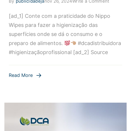
on
By
publicidadeja
nov 26, 2024
Write a Comment
Conte
[ad_1] Conte com a praticidade do Nippo
com
a
Wipes para fazer a higienização das
praticidad
superfícies onde se dá o consumo e o
do
preparo de alimentos.
#dcadistribuidora
Nippo
#higienizaçãoprofissional [ad_2] Source
Wipes
para
fazer
Read More
a
higieniza
das
superfíci