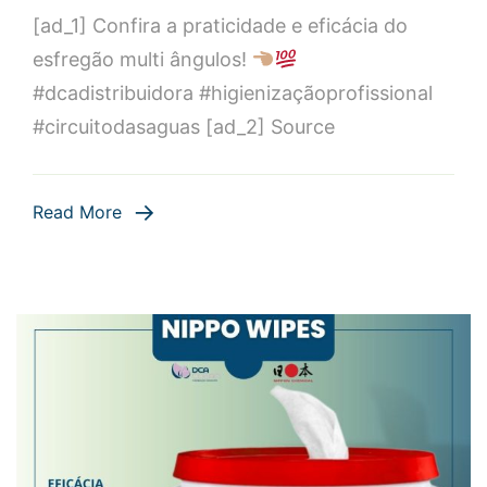
[ad_1] Confira a praticidade e eficácia do
a
praticidade
esfregão multi ângulos!
e
#dcadistribuidora #higienizaçãoprofissional
eficácia
#circuitodasaguas [ad_2] Source
do
esfregão
multi
Read More
ângulos!
#dcadistribui
#…