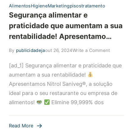
Alimentos
Higiene
Marketing
pisos
tratamento
Segurança alimentar e
praticidade que aumentam a sua
rentabilidade! Apresentamo…
on
By
publicidadeja
out 26, 2024
Write a Comment
Seguranç
[ad_1] Segurança alimentar e praticidade que
alimentar
e
aumentam a sua rentabilidade!
praticidad
Apresentamos Nitrol Saniveg®, a solução
que
ideal para o seu restaurante ou empresa de
aumentam
alimentos!
Elimine 99,999% dos
a
sua
rentabilid
Read More
Apresent