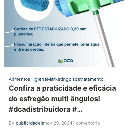
Alimentos
Higiene
Marketing
pisos
tratamento
Confira a praticidade e eficácia
do esfregão multi ângulos!
#dcadistribuidora #…
em
By
publicidadeja
nov 29, 2024
1 comentário
Confira