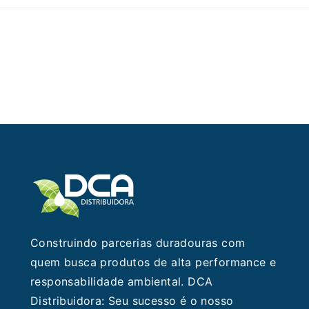
Solução
Ideal
para
suas
Necessidades
em
Higiene
Construindo parcerias duradouras com
quem busca produtos de alta performance e
responsabilidade ambiental. DCA
Distribuidora: Seu sucesso é o nosso