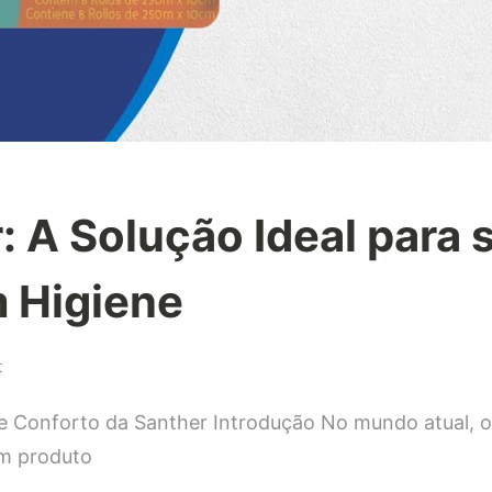
: A Solução Ideal para 
 Higiene
on
t
IHR25
e Conforto da Santher Introdução No mundo atual, o
da
Santher:
um produto
A