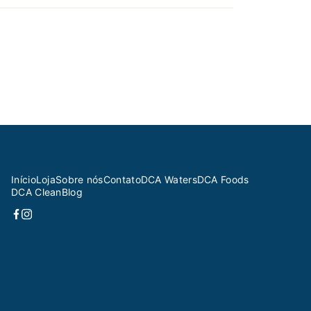
Início
Loja
Sobre nós
Contato
DCA Waters
DCA Foods
DCA Clean
Blog