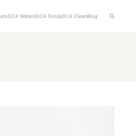
ato
DCA Waters
DCA Foods
DCA Clean
Blog