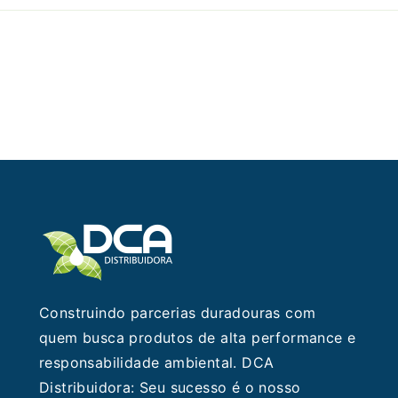
ndústria
limentícia
que
les
Não
Querem
Que
Você
Descubra
Construindo parcerias duradouras com
quem busca produtos de alta performance e
responsabilidade ambiental. DCA
Distribuidora: Seu sucesso é o nosso