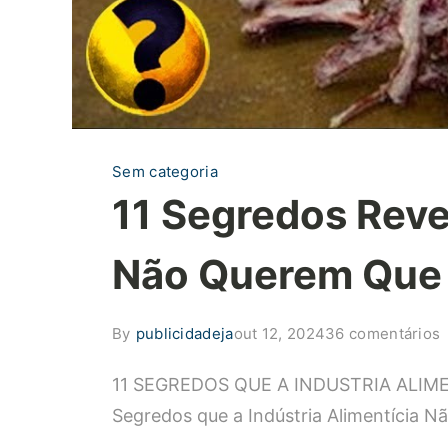
Sem categoria
11 Segredos Reve
Não Querem Que
By
publicidadeja
out 12, 2024
36 comentários
1
11 SEGREDOS QUE A INDUSTRIA ALIM
R
Segredos que a Indústria Alimentícia N