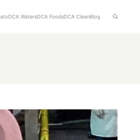
ato
DCA Waters
DCA Foods
DCA Clean
Blog