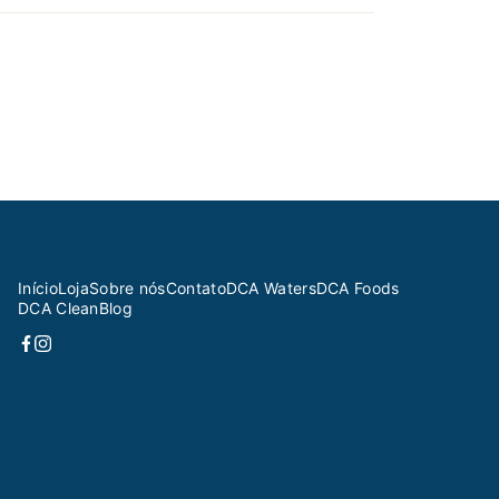
Início
Loja
Sobre nós
Contato
DCA Waters
DCA Foods
DCA Clean
Blog