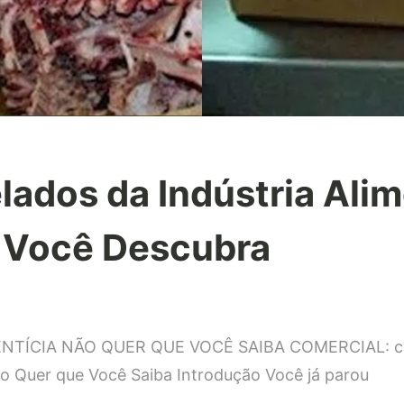
lados da Indústria Alim
 Você Descubra
em
1
ENTÍCIA NÃO QUER QUE VOCÊ SAIBA COMERCIAL:
c
Segredos
evelados
ão Quer que Você Saiba Introdução Você já parou
da