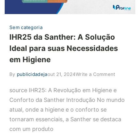
Sem categoria
IHR25 da Santher: A Solução
Ideal para suas Necessidades
em Higiene
on
By
publicidadeja
out 21, 2024
Write a Comment
IHR25
source IHR25: A Revolução em Higiene e
da
Santher:
Conforto da Santher Introdução No mundo
A
atual, onde a higiene e o conforto se
Solução
tornaram essenciais, a Santher se destaca
Ideal
com um produto
para
suas