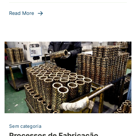
Necessida
Read More
em
Higiene
Sem categoria
Processos de Fabricação