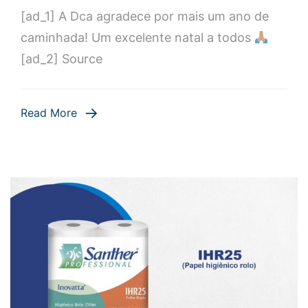
[ad_1] A Dca agradece por mais um ano de
Dca
agradece
caminhada! Um excelente natal a todos
por
[ad_2] Source
mais
um
ano
Read More
de
caminhada!
Um
excelente
natal
a
todos…