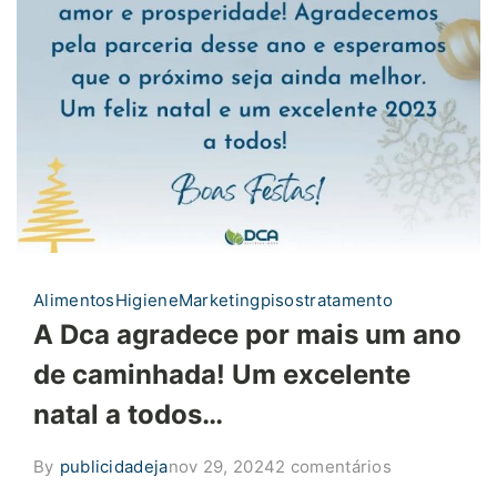
Alimentos
Higiene
Marketing
pisos
tratamento
A Dca agradece por mais um ano
de caminhada! Um excelente
natal a todos…
em
By
publicidadeja
nov 29, 2024
2 comentários
A