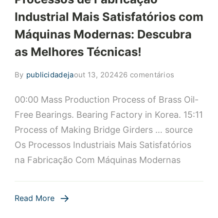
Industrial Mais Satisfatórios com
Máquinas Modernas: Descubra
as Melhores Técnicas!
em
By
publicidadeja
out 13, 2024
26 comentários
Processos
00:00 Mass Production Process of Brass Oil-
de
Fabricação
Free Bearings. Bearing Factory in Korea. 15:11
Industrial
Process of Making Bridge Girders … source
Mais
Os Processos Industriais Mais Satisfatórios
Satisfatório
na Fabricação Com Máquinas Modernas
com
Máquinas
Modernas:
Read More
Descubra
as