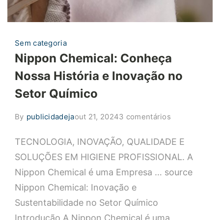
Sem categoria
Nippon Chemical: Conheça
Nossa História e Inovação no
Setor Químico
em
By
publicidadeja
out 21, 2024
3 comentários
Nippon
TECNOLOGIA, INOVAÇÃO, QUALIDADE E
Chemical:
Conheça
SOLUÇÕES EM HIGIENE PROFISSIONAL. A
Nossa
Nippon Chemical é uma Empresa … source
História
Nippon Chemical: Inovação e
e
Sustentabilidade no Setor Químico
Inovação
Introdução A Nippon Chemical é uma
no