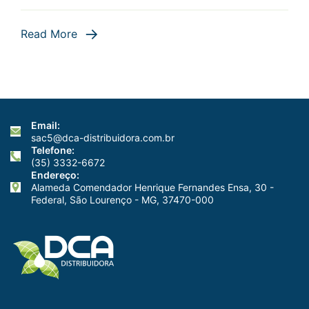
perfeitos:
Estabiliza
Read More
Você
já
…
Email:
sac5@dca-distribuidora.com.br
Telefone:
(35) 3332-6672
Endereço:
Alameda Comendador Henrique Fernandes Ensa, 30 -
Federal, São Lourenço - MG, 37470-000