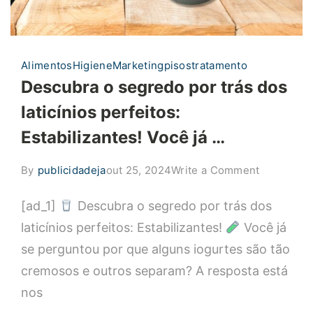
Alimentos
Higiene
Marketing
pisos
tratamento
Descubra o segredo por trás dos
laticínios perfeitos:
Estabilizantes! Você já …
on
By
publicidadeja
out 25, 2024
Write a Comment
Descubra
[ad_1]
Descubra o segredo por trás dos
o
segredo
laticínios perfeitos: Estabilizantes!
Você já
por
se perguntou por que alguns iogurtes são tão
trás
cremosos e outros separam? A resposta está
dos
nos
laticínios