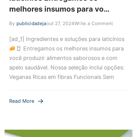
melhores insumos para vo…
on
By
publicidadeja
out 27, 2024
Write a Comment
Ingredient
[ad_1] Ingredientes e soluções para laticínios
e
soluções
Entregamos os melhores insumos para
para
você produzir alimentos saborosos e com
laticínios
apelo saudável. Nossa seleção inclui opções:
Entregamo
Veganas Ricas em fibras Funcionais Sem
os
melhores
insumos
Read More
para
vo…