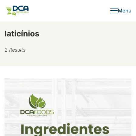
Skip
Menu
to
content
laticínios
2 Results