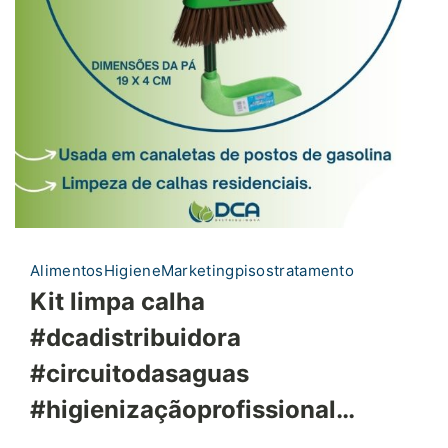
Alimentos
Higiene
Marketing
pisos
tratamento
Kit limpa calha
#dcadistribuidora
#circuitodasaguas
#higienizaçãoprofissional…