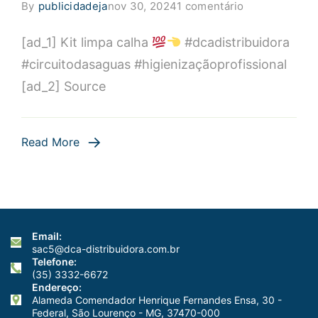
em
By
publicidadeja
nov 30, 2024
1 comentário
Kit
[ad_1] Kit limpa calha
#dcadistribuidora
limpa
calha
#circuitodasaguas #higienizaçãoprofissional
#dcadistribui
[ad_2] Source
#circuitodasa
#higienização
Read More
Email:
sac5@dca-distribuidora.com.br
Telefone:
(35) 3332-6672
Endereço:
Alameda Comendador Henrique Fernandes Ensa, 30 -
Federal, São Lourenço - MG, 37470-000