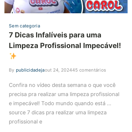
Sem categoria
7 Dicas Infalíveis para uma
Limpeza Profissional Impecável!
em
By
publicidadeja
out 24, 2024
45 comentários
7
Confira no vídeo desta semana o que você
Dicas
Infalíveis
precisa pra realizar uma limpeza profissional
para
e impecável! Todo mundo quando está …
uma
source 7 dicas pra realizar uma limpeza
Limpeza
profissional e
Profissional
Impecável!