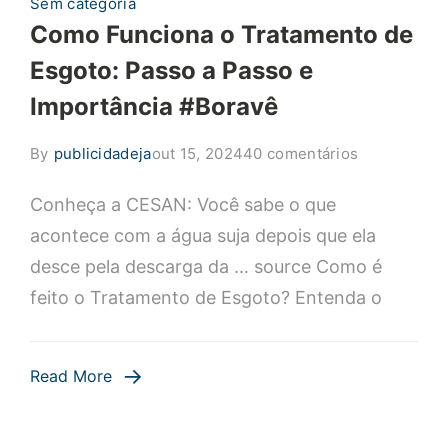
Sem categoria
Como Funciona o Tratamento de
Esgoto: Passo a Passo e
Importância #Boravê
em
By
publicidadeja
out 15, 2024
40 comentários
Como
Conheça a CESAN: Você sabe o que
Funciona
o
acontece com a água suja depois que ela
Tratamento
desce pela descarga da … source Como é
de
feito o Tratamento de Esgoto? Entenda o
Esgoto:
Passo
a
Read More
Passo
e
Importância