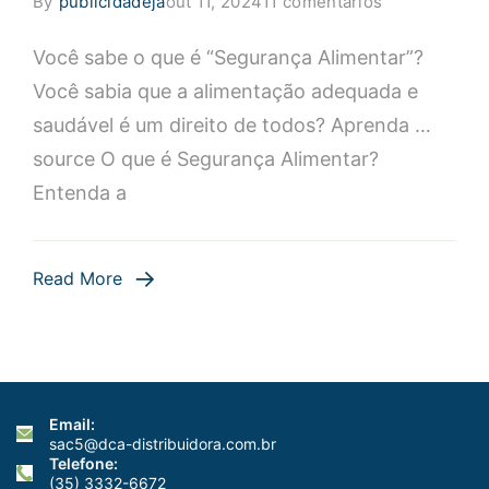
em
By
publicidadeja
out 11, 2024
11 comentários
Entenda
Você sabe o que é “Segurança Alimentar”?
o
Que
Você sabia que a alimentação adequada e
é
saudável é um direito de todos? Aprenda …
Segurança
source O que é Segurança Alimentar?
Alimentar:
Entenda a
Conceitos
e
Importância
Read More
Email:
sac5@dca-distribuidora.com.br
Telefone:
(35) 3332-6672