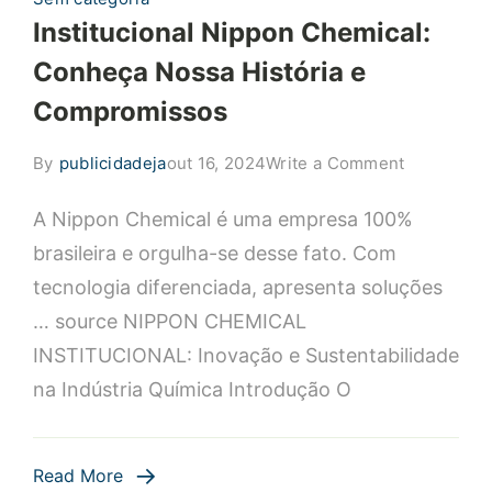
Institucional Nippon Chemical:
Conheça Nossa História e
Compromissos
on
By
publicidadeja
out 16, 2024
Write a Comment
Institucion
A Nippon Chemical é uma empresa 100%
Nippon
Chemical:
brasileira e orgulha-se desse fato. Com
Conheça
tecnologia diferenciada, apresenta soluções
Nossa
… source NIPPON CHEMICAL
História
INSTITUCIONAL: Inovação e Sustentabilidade
e
na Indústria Química Introdução O
Compromi
Read More