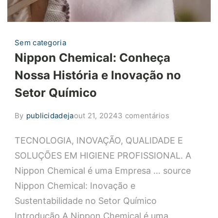
Sem categoria
Nippon Chemical: Conheça
Nossa História e Inovação no
Setor Químico
em
By
publicidadeja
out 21, 2024
3 comentários
Nippon
TECNOLOGIA, INOVAÇÃO, QUALIDADE E
Chemical:
Conheça
SOLUÇÕES EM HIGIENE PROFISSIONAL. A
Nossa
Nippon Chemical é uma Empresa … source
História
Nippon Chemical: Inovação e
e
Sustentabilidade no Setor Químico
Inovação
Introdução A Nippon Chemical é uma
no