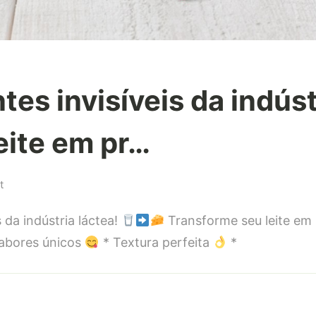
es invisíveis da indúst
eite em pr…
on
t
Fermentos:
 da indústria láctea!
Transforme seu leite em
Gigantes
invisíveis
Sabores únicos
* Textura perfeita
*
da
indústria
láctea!
Transforme