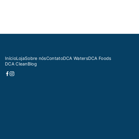
Início
Loja
Sobre nós
Contato
DCA Waters
DCA Foods
DCA Clean
Blog