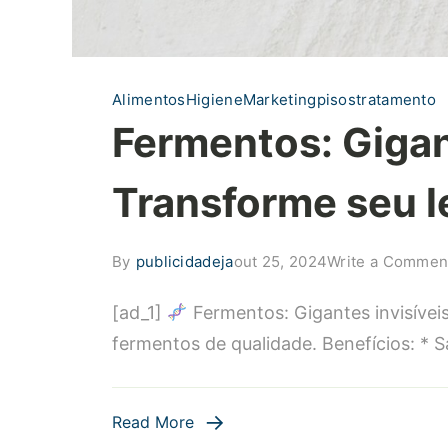
Alimentos
Higiene
Marketing
pisos
tratamento
Fermentos: Gigant
Transforme seu l
By
publicidadeja
out 25, 2024
Write a Commen
[ad_1]
Fermentos: Gigantes invisíveis
fermentos de qualidade. Benefícios: * 
Read More