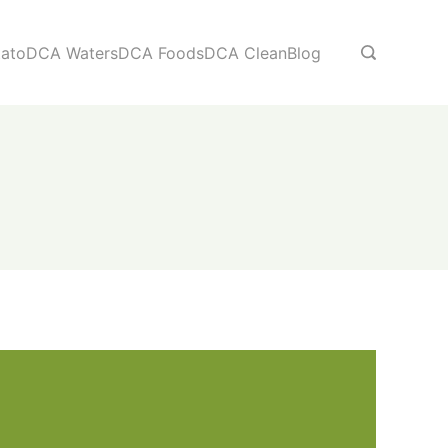
ato
DCA Waters
DCA Foods
DCA Clean
Blog