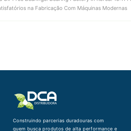
abricação
Satisfatórios na Fabricação Com Máquinas Modernas
ndustrial
ais
atisfatórios
com
Máquinas
odernas:
Descubra
s
Melhores
écnicas!
Construindo parcerias duradouras com
quem busca produtos de alta performance e