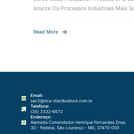
F
source Os Processos Industriais Mais 
I
M
S
Read More
M
a
T
Email:
sac5@dca-distribuidora.com.br
Telefone:
(35) 3332-6672
Endereço:
Alameda Comendador Henrique Fernandes Ensa,
30 - Federal, São Lourenço - MG, 37470-000