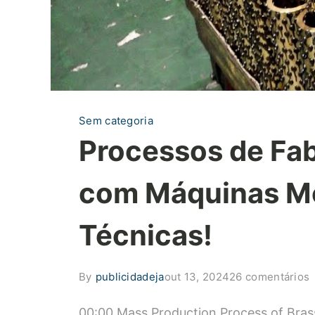
Sem categoria
Processos de Fabr
com Máquinas Mo
Técnicas!
By
publicidadeja
out 13, 2024
26 comentários
P
00:00 Mass Production Process of Brass