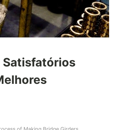
 Satisfatórios
Melhores
Process of Making Bridge Girders …