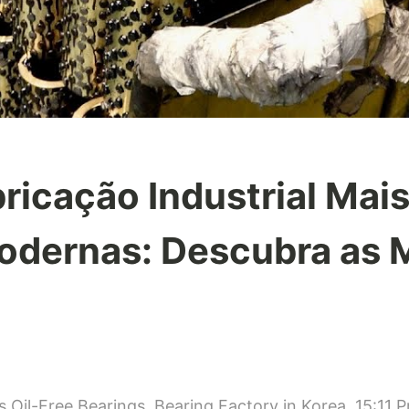
icação Industrial Mais
dernas: Descubra as 
em
rocessos
 Oil-Free Bearings. Bearing Factory in Korea. 15:11 
de