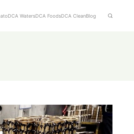
ato
DCA Waters
DCA Foods
DCA Clean
Blog