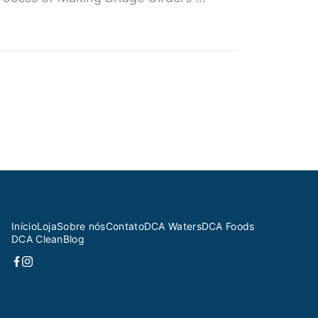
Início
Loja
Sobre nós
Contato
DCA Waters
DCA Foods
DCA Clean
Blog