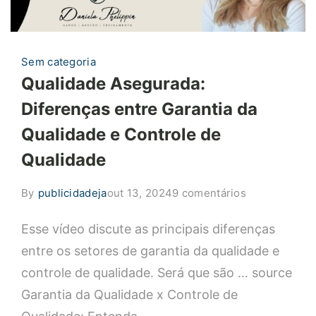
Sem categoria
Qualidade Asegurada:
Diferenças entre Garantia da
Qualidade e Controle de
Qualidade
em
By
publicidadeja
out 13, 2024
9 comentários
Qualidade
Esse vídeo discute as principais diferenças
Asegurada:
Diferenças
entre os setores de garantia da qualidade e
entre
controle de qualidade. Será que são … source
Garantia
Garantia da Qualidade x Controle de
da