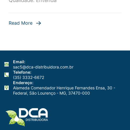
Qualidade: Entenda
Qualidade
e
Controle
Read More
de
Qualidade
Email:
sac5@dca-distribuidora.com.br
Telefone:
(35) 3332-6672
Endereço:
Alameda Comendador Henrique Fernandes Ensa, 30 -
Federal, São Lourenço - MG, 37470-000