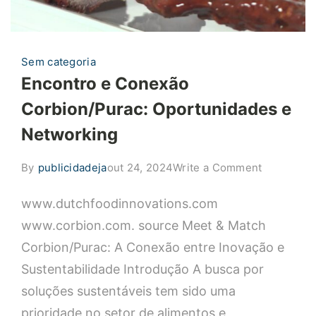
Sem categoria
Encontro e Conexão
Corbion/Purac: Oportunidades e
Networking
on
By
publicidadeja
out 24, 2024
Write a Comment
Encontro
www.dutchfoodinnovations.com
e
Conexão
www.corbion.com. source Meet & Match
Corbion/P
Corbion/Purac: A Conexão entre Inovação e
Oportunid
Sustentabilidade Introdução A busca por
e
soluções sustentáveis tem sido uma
Networkin
prioridade no setor de alimentos e