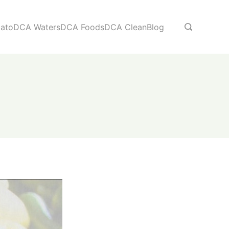
ato
DCA Waters
DCA Foods
DCA Clean
Blog