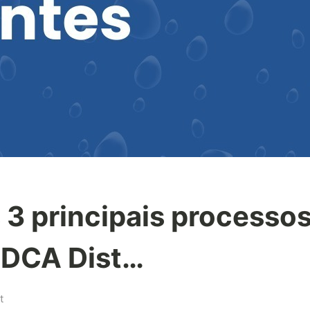
3 principais processo
 DCA Dist…
on
t