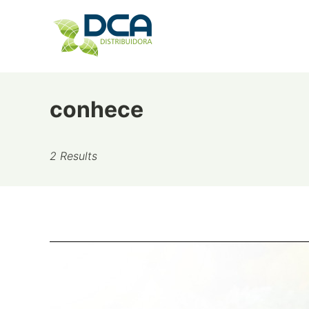
Skip
to
content
conhece
2 Results