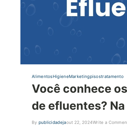
Alimentos
Higiene
Marketing
pisos
tratamento
Você conhece os 
de efluentes? Na
By
publicidadeja
out 22, 2024
Write a Commen