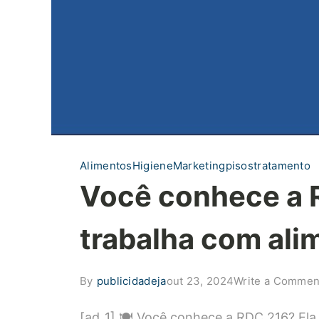
Alimentos
Higiene
Marketing
pisos
tratamento
Você conhece a R
trabalha com ali
By
publicidadeja
out 23, 2024
Write a Commen
[ad_1] 🍽 Você conhece a RDC 216? Ela