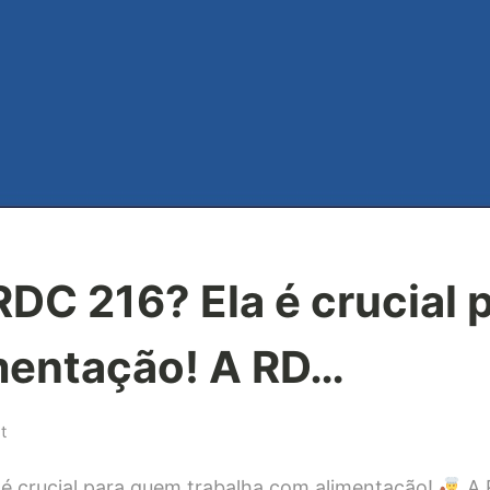
DC 216? Ela é crucial 
mentação! A RD…
on
t
Você
 é crucial para quem trabalha com alimentação!
A 
conhece