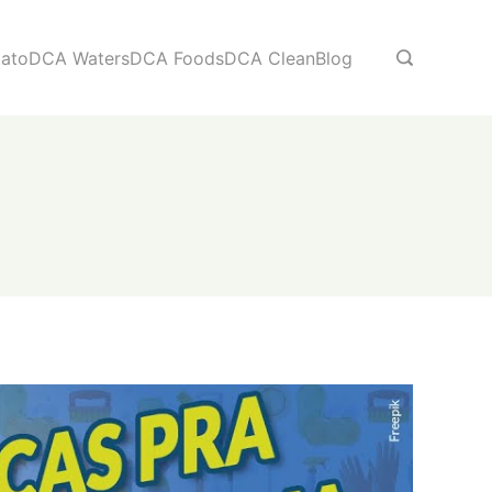
ato
DCA Waters
DCA Foods
DCA Clean
Blog