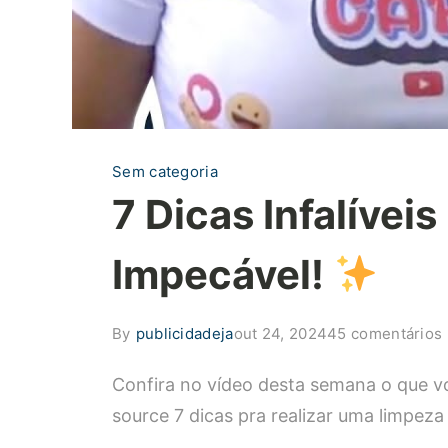
Sem categoria
7 Dicas Infalívei
Impecável!
By
publicidadeja
out 24, 2024
45 comentários
Confira no vídeo desta semana o que vo
I
source 7 dicas pra realizar uma limpeza 