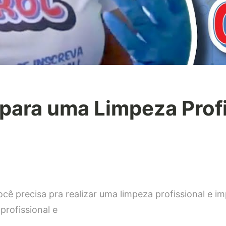
s para uma Limpeza Prof
em
7
cê precisa pra realizar uma limpeza profissional e
Dicas
nfalíveis
profissional e
para