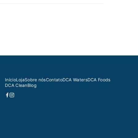
Início
Loja
Sobre nós
Contato
DCA Waters
DCA Foods
DCA Clean
Blog