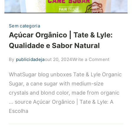
Sem categoria
Açúcar Orgânico | Tate & Lyle:
Qualidade e Sabor Natural
on
By
publicidadeja
out 20, 2024
Write a Comment
Açúcar
WhatSugar blog unboxes Tate & Lyle Organic
Orgânico
|
Sugar, a cane sugar with medium-size
Tate
crystals and blond color, made from organic
&
… source Açúcar Orgânico | Tate & Lyle: A
Lyle:
Escolha
Qualidade
e
Sabor