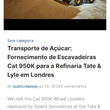
Sem categoria
Transporte de Açúcar:
Fornecimento de Escavadeiras
Cat 950K para a Refinaria Tate &
Lyle em Londres
em
By
publicidadeja
out 23, 2024
3 comentários
Transporte
We visit the Cat 950K Wheel Loaders
de
Açúcar:
deployed by Solent Stevedores at the Tate &