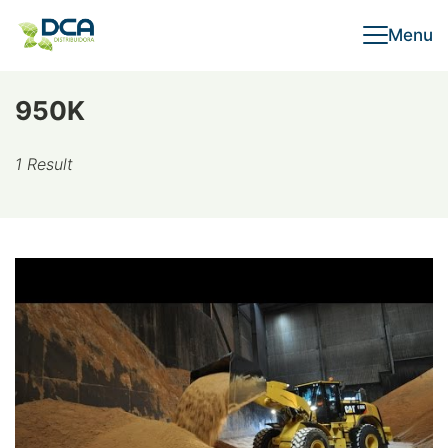
Skip
Menu
to
content
950K
1 Result