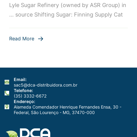
Forneciment
Lyle Sugar Refinery (owned by ASR Group) in
de
… source Shifting Sugar: Finning Supply Cat
Escavadeiras
Cat
950K
Read More
para
a
Refinaria
Tate
&
Email:
Lyle
sac5@dca-distribuidora.com.br
em
Telefone:
(35) 3332-6672
Londres
Endereço:
Alameda Comendador Henrique Fernandes Ensa, 30 -
Federal, São Lourenço - MG, 37470-000