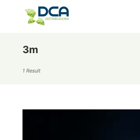
Skip
to
content
3m
1 Result