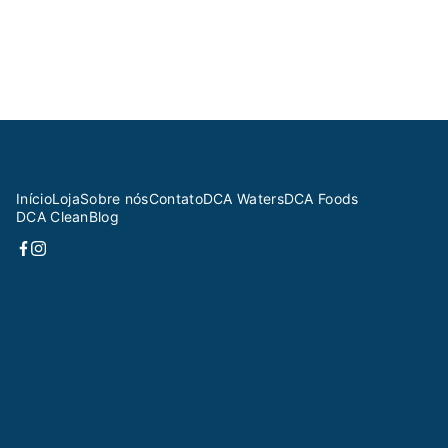
Início
Loja
Sobre nós
Contato
DCA Waters
DCA Foods
DCA Clean
Blog