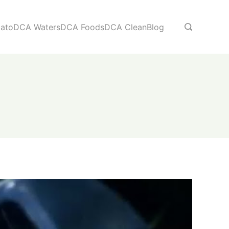
ato
DCA Waters
DCA Foods
DCA Clean
Blog