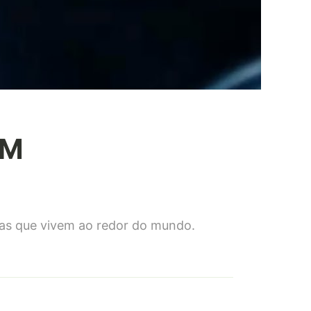
3M
soas que vivem ao redor do mundo.