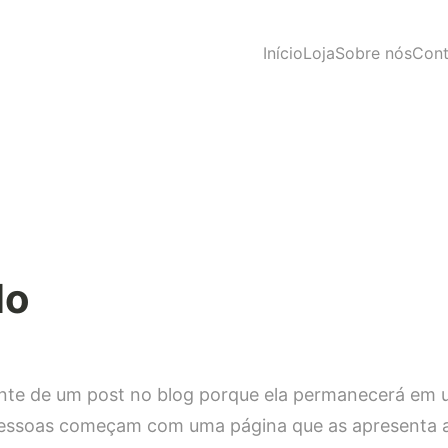
Início
Loja
Sobre nós
Cont
lo
ente de um post no blog porque ela permanecerá em 
pessoas começam com uma página que as apresenta a p