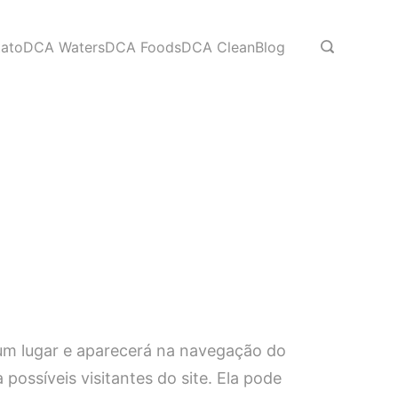
ato
DCA Waters
DCA Foods
DCA Clean
Blog
um lugar e aparecerá na navegação do
ossíveis visitantes do site. Ela pode