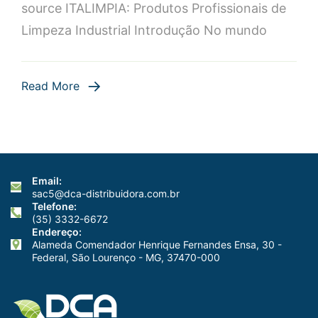
source ITALIMPIA: Produtos Profissionais de
Industrial
Limpeza Industrial Introdução No mundo
de
Alta
Qualidade
Read More
Email:
sac5@dca-distribuidora.com.br
Telefone:
(35) 3332-6672
Endereço:
Alameda Comendador Henrique Fernandes Ensa, 30 -
Federal, São Lourenço - MG, 37470-000