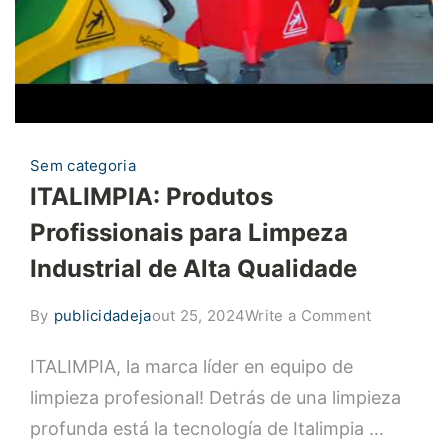
Sem categoria
ITALIMPIA: Produtos
Profissionais para Limpeza
Industrial de Alta Qualidade
on
By
publicidadeja
out 25, 2024
Write a Comment
ITALIMPIA
ITALIMPIA, la marca líder en equipo de
Produtos
Profission
limpieza profesional! Detrás de una limpieza
para
profunda está la tecnología de Italimpia …
Limpeza